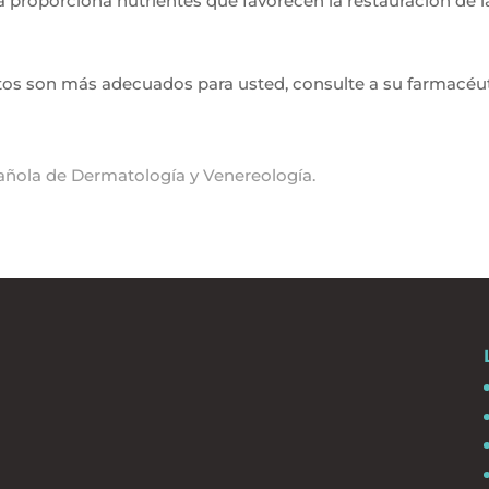
a proporciona nutrientes que favorecen la restauración de la 
os son más adecuados para usted, consulte a su farmacéut
ola de Dermatología y Venereología.