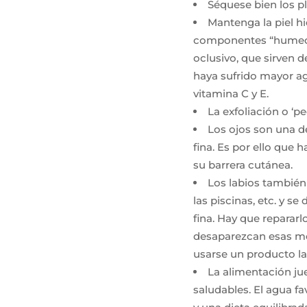
Séquese bien los p
Mantenga la piel h
componentes “humecta
oclusivo, que sirven d
haya sufrido mayor ag
vitamina C y E.
La exfoliación o ‘pe
Los ojos son una de
fina. Es por ello que 
su barrera cutánea.
Los labios también s
las piscinas, etc. y 
fina. Hay que reparar
desaparezcan esas mol
usarse un producto lab
La alimentación ju
saludables. El agua fa