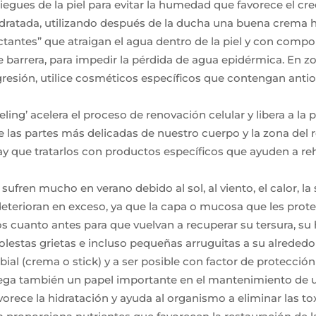
liegues de la piel para evitar la humedad que favorece el c
idratada, utilizando después de la ducha una buena crema 
ntes” que atraigan el agua dentro de la piel y con compo
e barrera, para impedir la pérdida de agua epidérmica. En zo
resión, utilice cosméticos específicos que contengan anti
eling’ acelera el proceso de renovación celular y libera a la 
 las partes más delicadas de nuestro cuerpo y la zona del r
hay que tratarlos con productos específicos que ayuden a reh
ufren mucho en verano debido al sol, al viento, el calor, la s
se deterioran en exceso, ya que la capa o mucosa que les pr
los cuanto antes para que vuelvan a recuperar su tersura, s
estas grietas e incluso pequeñas arruguitas a su alrededor
ial (crema o stick) y a ser posible con factor de protección 
ega también un papel importante en el mantenimiento de un
vorece la hidratación y ayuda al organismo a eliminar las toxi