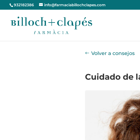
932182386
info@farmaciabillochclapes.com
Volver a consejos
Cuidado de la