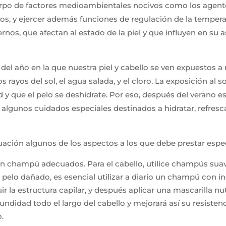
rpo de factores medioambientales nocivos como los agentes 
ios, y ejercer además funciones de regulación de la tempe
ernos, que afectan al estado de la piel y que influyen en su 
 del año en la que nuestra piel y cabello se ven expuestos 
los rayos del sol, el agua salada, y el cloro. La exposición al 
ad y que el pelo se deshidrate. Por eso, después del verano e
algunos cuidados especiales destinados a hidratar, refrescar
ación algunos de los aspectos a los que debe prestar espec
 un champú adecuados. Para el cabello, utilice champús suav
el pelo dañado, es esencial utilizar a diario un champú con 
r la estructura capilar, y después aplicar una mascarilla nut
ndidad todo el largo del cabello y mejorará así su resistencia
o.