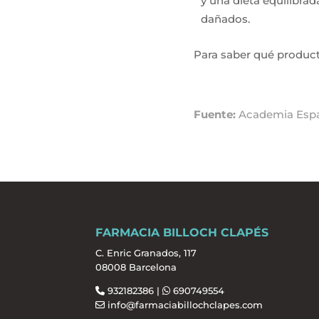
y una dieta equilibrad
dañados.
Para saber qué product
Fuente:
Academia Españ
FARMACIA BILLOCH CLAPÉS
C. Enric Granados, 117
08008 Barcelona
932182386 |
690749554
info@farmaciabillochclapes.com