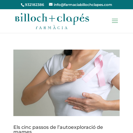
932182386
info@farmaciabillochclapes.com
Els cinc passos de l’autoexploració de
mames