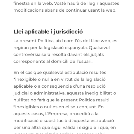
finestra en la web. Vostè haurà de llegir aquestes
modificacions abans de continuar usant la web.
Llei aplicable i jurisdicció
La present Política, així com l’ús del Lloc web, es
regiran per la legislació espanyola. Qualsevol
controvèrsia serà resolta davant els jutjats
corresponents al domicili de l’usuari.
En el cas que qualsevol estipulació resultés
*inexigible o nul·la en virtut de la legislació
aplicable o a conseqüència d’una resolució
judicial o administrativa, aquesta inexigibilitat o
nul·litat no farà que la present Política resulti
*inexigibles o nul·les en el seu conjunt. En
aquests casos, L’Empresa, procedirà a la
modificació o substitució d’aquesta estipulació
per una altra que sigui vàlida i exigible i que, en