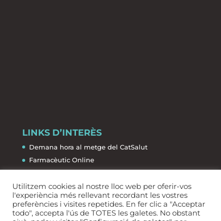
LINKS D’INTERÈS
Demana hora al metge del CatSalut
Farmacèutic Online
La Salut de la A a la Z
Utilitzem cookies al nostre lloc web per oferir-vos
Farmàcies de Guàrdia
l'experiència més rellevant recordant les vostres
preferències i visites repetides. En fer clic a "Acceptar
todo", accepta l'ús de TOTES les galetes. No obstant