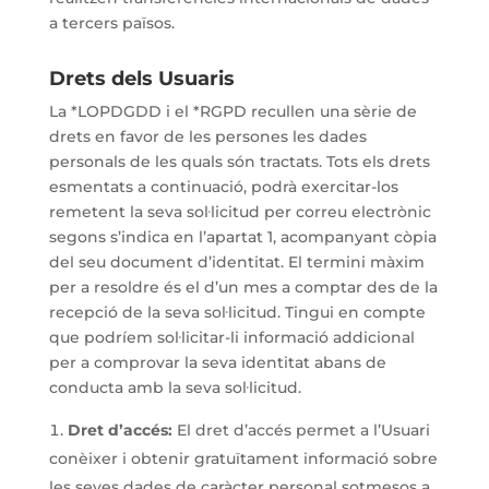
a tercers països.
Drets dels Usuaris
La *LOPDGDD i el *RGPD recullen una sèrie de
drets en favor de les persones les dades
personals de les quals són tractats. Tots els drets
esmentats a continuació, podrà exercitar-los
remetent la seva sol·licitud per correu electrònic
segons s’indica en l’apartat 1, acompanyant còpia
del seu document d’identitat. El termini màxim
per a resoldre és el d’un mes a comptar des de la
recepció de la seva sol·licitud. Tingui en compte
que podríem sol·licitar-li informació addicional
per a comprovar la seva identitat abans de
conducta amb la seva sol·licitud.
Dret d’accés:
El dret d’accés permet a l’Usuari
conèixer i obtenir gratuïtament informació sobre
les seves dades de caràcter personal sotmesos a