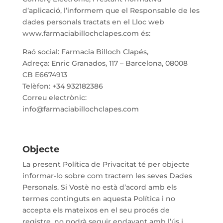
d’aplicació, l’informem que el Responsable de les
dades personals tractats en el Lloc web
www.farmaciabillochclapes.com és:
Raó social: Farmacia Billoch Clapés,
Adreça:
Enric Granados, 117 –
Barcelona
,
08008
CB E6674913
Telèfon: +34 932182386
Correu electrònic:
info@farmaciabillochclapes.com
Objecte
La present Política de Privacitat té per objecte
informar-lo sobre com tractem les seves Dades
Personals. Si Vostè no està d’acord amb els
termes continguts en aquesta Política i no
accepta els mateixos en el seu procés de
registre, no podrà seguir endavant amb l’ús i