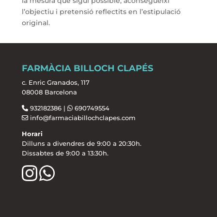
la mesura que sigui possible, aconsegueixi
l’objectiu i pretensió reflectits en l’estipulació
original.
FARMÀCIA BILLOCH CLAPÉS
c. Enric Granados, 117
08008 Barcelona
932182386 |
690749554
info@farmaciabillochclapes.com
Horari
Dilluns a divendres de 9:00 a 20:30h.
Dissabtes de 9:00 a 13:30h.