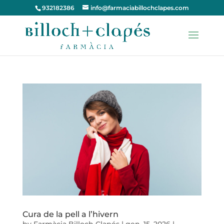
932182386
info@farmaciabillochclapes.com
Cura de la pell a l’hivern
by
Farmàcia Billoch Clapés
|
gen. 15, 2026
|