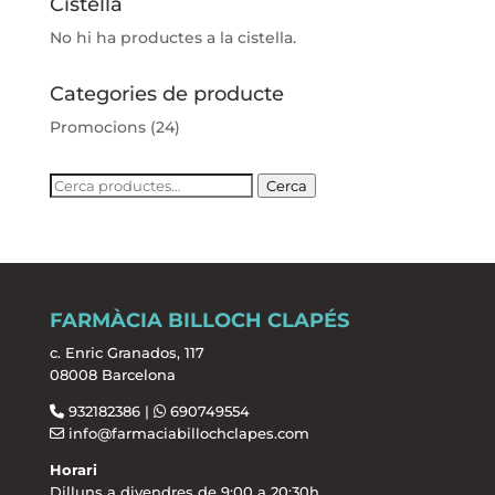
Cistella
No hi ha productes a la cistella.
Categories de producte
Promocions
(24)
Cerca:
Cerca
FARMÀCIA BILLOCH CLAPÉS
c. Enric Granados, 117
08008 Barcelona
932182386 |
690749554
info@farmaciabillochclapes.com
Horari
Dilluns a divendres de 9:00 a 20:30h.