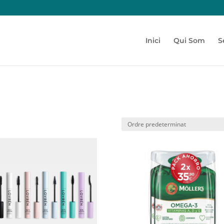
Inici
Qui Som
S