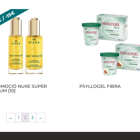
MOCIÓ NUXE SUPER
PSYLLOGEL FIBRA
UM [10]
←
1
2
3
→